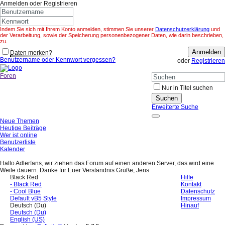
Anmelden oder Registrieren
Indem Sie sich mit Ihrem Konto anmelden, stimmen Sie unserer
Datenschutzerklärung
und
der Verarbeitung, sowie der Speicherung personenbezogener Daten, wie darin beschrieben,
zu.
Anmelden
Daten merken?
Benutzername oder Kennwort vergessen?
oder
Registrieren
Foren
Nur in Titel suchen
Suchen
Erweiterte Suche
Neue Themen
Heutige Beiträge
Wer ist online
Benutzerliste
Kalender
Hallo Adlerfans, wir ziehen das Forum auf einen anderen Server, das wird eine
Weile dauern. Danke für Euer Verständnis Grüße, Jens
Black Red
Hilfe
- Black Red
Kontakt
- Cool Blue
Datenschutz
Default vB5 Style
Impressum
Deutsch (Du)
Hinauf
Deutsch (Du)
English (US)