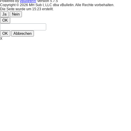
Powered by
vBulletin®
Version 5.7.5
Copyright © 2026 MH Sub I, LLC dba vBulletin. Alle Rechte vorbehalten.
Die Seite wurde um 15:23 erstellt.
Ja
Nein
OK
OK
Abbrechen
X